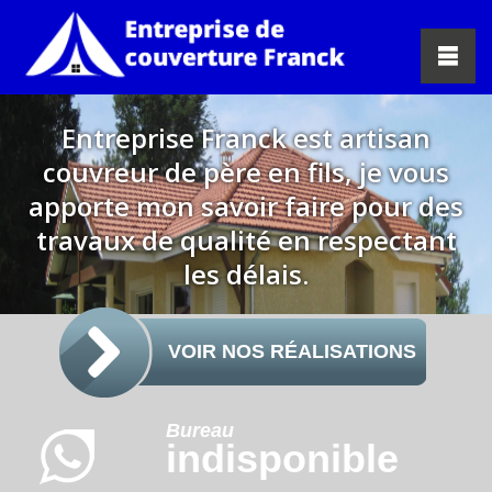
Entreprise Franck est artisan
couvreur de père en fils, je vous
apporte mon savoir faire pour des
travaux de qualité en respectant
les délais.
VOIR NOS RÉALISATIONS
Bureau
indisponible