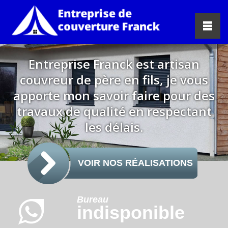
Entreprise Franck est artisan
couvreur de père en fils, je vous
apporte mon savoir faire pour des
travaux de qualité en respectant
les délais.
VOIR NOS RÉALISATIONS
Bureau
indisponible